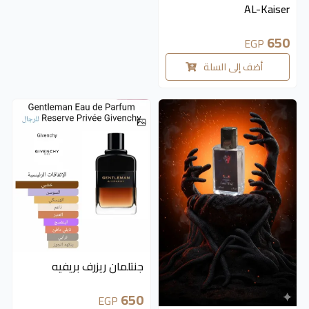
AL-Kaiser
650
EGP
أضف إلى السلة
متوفر 2 قطع
جنتلمان ريزرف بريفيه
650
EGP