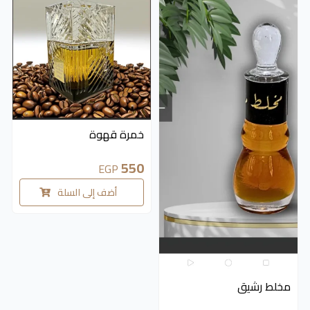
خمرة قهوة
550
EGP
أضف إلى السلة
مخلط رشيق