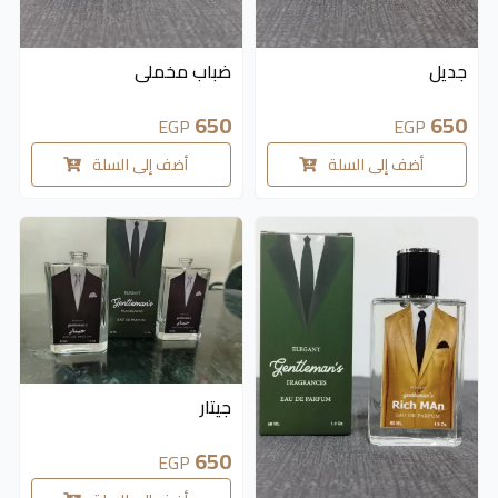
جديل
ضباب مخملى
650
650
EGP
EGP
أضف إلى السلة
أضف إلى السلة
جيتار
650
EGP