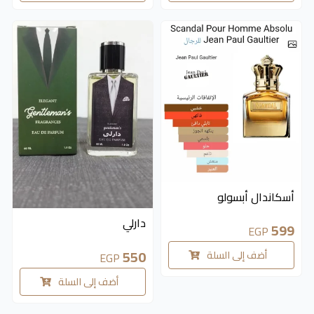
متوفر 1 قطع
أسكاندال أبسولو
دارلي
599
EGP
550
أضف إلى السلة
EGP
أضف إلى السلة