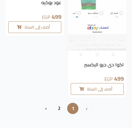
عود بوكيه
499
EGP
أضف إلى السلة
متوفر 2 قطع
اكوا دى جيو اليكسير
499
EGP
أضف إلى السلة
›
2
1
‹