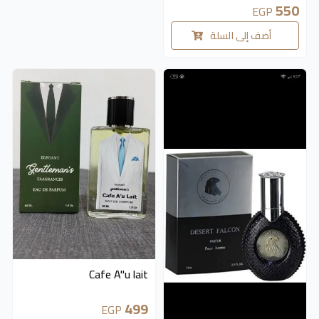
550
EGP
أضف إلى السلة
Cafe A"u lait
499
EGP