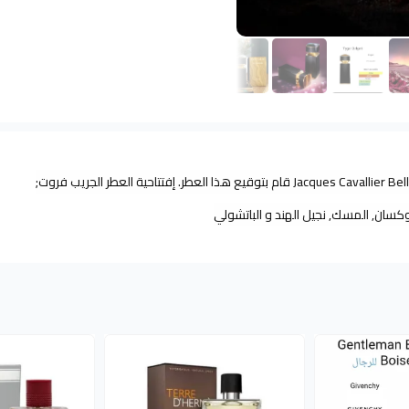
صدر عام 2016. Jacques Cavallier Belletrud قام بتوقيع هذا العطر. إفتتاحية العطر الجريب فروت;
وكسان, المسك, نجيل الهند و الباتشولي