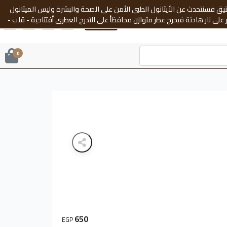
تعتيق فسنتحدث عن الأيثانول الطبى الأمن على الصحة والبشرة وليس الميثانول
لى نار هادئة فيخرج عطر متوازن محافظأ على التدرج العطري أفتتاحية - قلب -
دخول
قاعدة ويحقق المعادلة الصعبة ثبات+فوحان لذالك حرصنا على تقديم شيء مميز لكل عشاق العطور . زيوت عطرية فائقة الجودة من الشركات العالمية سويسرية . أسبانية . فرنسية . أيطاليا . ألمانية . تركيا وغيرها . كحول أيثيلى طبى رقم 1 .
 ب عطور نيش . ديزاينر . عربية تصلح كبصمة شخصية لمرتديها لذا أبتعدنا عن
0
650
EGP