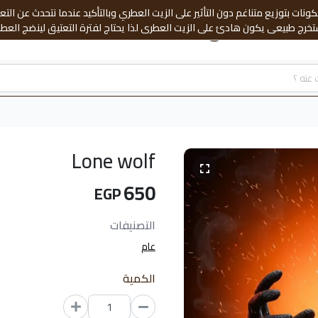
نات بتوزيع متناغم دون التأثير على الزيت العطري وبالتأكيد عندما نتحدث عن ال
Elegant Gent
خرج طبيعى يكون هادئ على الزيت العطري لذا يحتاج لفترة التعتيق لينضج العطر ع
صنا على تقديم باقة منوعة من العطور لتناسب جميع الاذواق . باقة غير تقليدية
كل ماهو مكرر ومتداول لنميزك بعطر راقى فريد يليق بك فأنت تستحق الأفضل
Lone wolf
650
EGP
التصنيفات
عام
الكمية