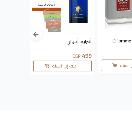
أضف إ
متوفر 2 قطع
متوفر 2 قطع
L'Homme 
أنترلود أمواج
499
EGP
 السلة
أضف إلى السلة