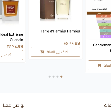
متوفر 2 قطع
Terre d'Hermès Hermès
Idéal Extrême
Guerlain
متوفر 2 قطع
499
EGP
Gentleman
499
EGP
أضف إلى السلة
أضف إلى
لسلة
فات
تواصل معنا