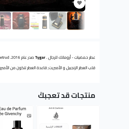
عطر حمضيات - أروماتك للرجال .
Tygar
قلب العطر الزنجبيل و الأمبريت; قاعدة العطر تتكون من الأمبر
منتجات قد تعجبكً