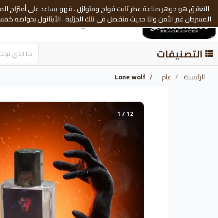
التعتيق هو جوهر صناعة عطر ثابت فواح ومتوازن . فهو يساعد على أمتزاج المكو
leman's Fragrances
المسرطن غير الأمن ولنا حديث منفصل فى تلك الجزئية . الأيثانول بخواصه كمست
وغيرها من المكونات المعدة خصيصآ لصناعة العطور ومستحضرات التجميل. كما حر
التصنيفات
الرئيسية
عام
Lone wolf
1 / 12