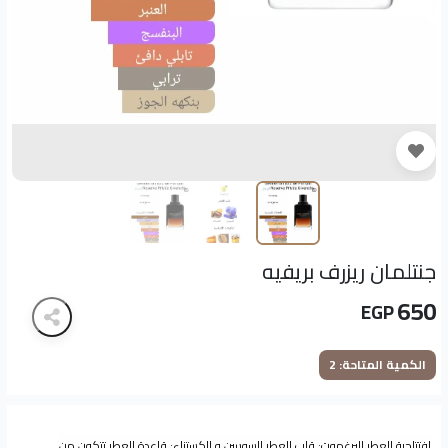
جنتلمان ريزرف بريفيه
650
EGP
الكمية المتاحة: 2
إفتتاحية العطر البرغموت; قلب العطر السوسن و الكستناء; قاعدة العطر تتكون من