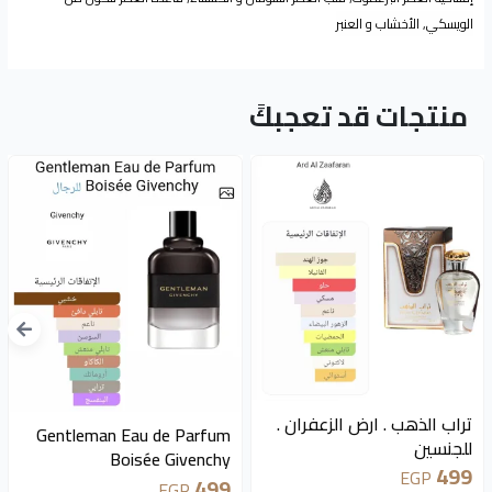
الويسكي, الأخشاب و العنبر
منتجات قد تعجبكً
متوفر 5 قطع
متوفر 2 قطع
تراب الذهب . ارض الزعفران .
Gentleman Eau de Parfum
للجنسين
Boisée Givenchy
499
EGP
499
EGP